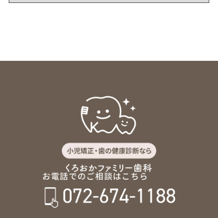
ー
カ
イ
ブ