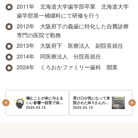
2011年 北海道大学歯学部卒業 北海道大学
歯学部第一補綴科にて研修を行う
2012年 大阪府下の義歯に特化した自費診療
専門の医院で勤務
2013年 大阪府下 医療法人 副院長就任
2014年 同医療法人 分院長就任
2024年 くろおかファミリー歯科 開業
噛むことが体に与える
受け口が気になって来
いい影響〜顔育で体ま
院されたM.Yさんの診
で健康に〜
断
2025.03.15
2025.03.15