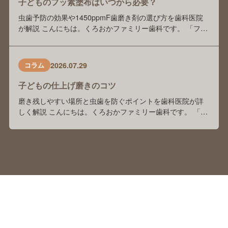
子どものフッ素塗布はいつから必要？
虫歯予防の効果や1450ppmF歯磨き剤の選び方を歯科医院
が解説 こんにちは。くろおかファミリー歯科です。 「フッ
素塗布は本当に虫歯予防に効果がありますか？」 「歯科医
院でフッ素を塗っているけれど、自宅でもフッ素入り歯磨
き剤を使った方がいいのでしょうか？」 「歯磨き剤の種類
2026.07.29
コラム
が多くて、どれを選べばよいかわかりません」 このような
ご相談を、保護者の方からよくいた …
子どもの仕上げ磨きのコツ
磨き残しやすい場所と虫歯を防ぐポイントを歯科医院が詳
しく解説 こんにちは。くろおかファミリー歯科です。 「毎
日仕上げ磨きをしているけれど、本当にきちんと磨けてい
るのかな？」「子どもが嫌がってしまい、毎日の仕上げ磨
きが大変…。」 このようなお悩みをお持ちの保護者の方は
多くいらっしゃいます。 前回のブログでは、「子どもの仕
上げ磨きは何歳まで必要？」をテーマに、く …