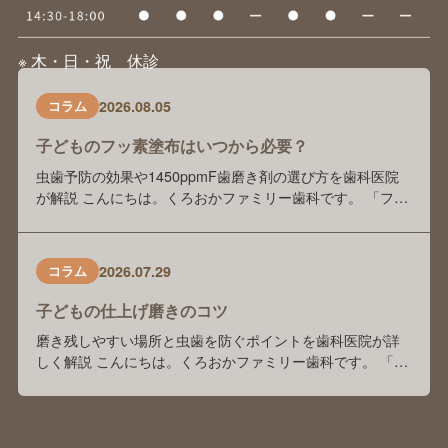
※ 木・日・祝 休診
2026.08.05
コラム
子どものフッ素塗布はいつから必要？
虫歯予防の効果や1450ppmF歯磨き剤の選び方を歯科医院
が解説 こんにちは。くろおかファミリー歯科です。 「フッ
素塗布は本当に虫歯予防に効果がありますか？」 「歯科医
院でフッ素を塗っているけれど、自宅でもフッ素入り歯磨
き剤を使った方がいいのでしょうか？」 「歯磨き剤の種類
2026.07.29
コラム
が多くて、どれを選べばよいかわかりません」 このような
ご相談を、保護者の方からよくいた …
子どもの仕上げ磨きのコツ
磨き残しやすい場所と虫歯を防ぐポイントを歯科医院が詳
しく解説 こんにちは。くろおかファミリー歯科です。 「毎
日仕上げ磨きをしているけれど、本当にきちんと磨けてい
るのかな？」「子どもが嫌がってしまい、毎日の仕上げ磨
きが大変…。」 このようなお悩みをお持ちの保護者の方は
多くいらっしゃいます。 前回のブログでは、「子どもの仕