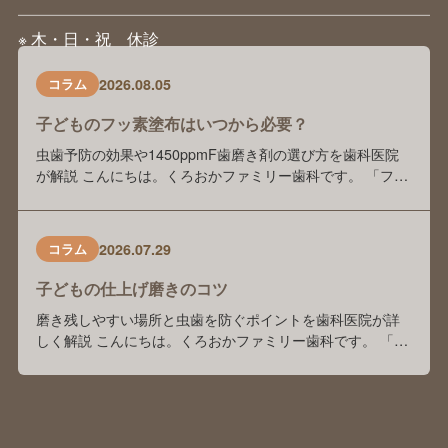
※ 木・日・祝 休診
2026.08.05
コラム
子どものフッ素塗布はいつから必要？
虫歯予防の効果や1450ppmF歯磨き剤の選び方を歯科医院
が解説 こんにちは。くろおかファミリー歯科です。 「フッ
素塗布は本当に虫歯予防に効果がありますか？」 「歯科医
院でフッ素を塗っているけれど、自宅でもフッ素入り歯磨
き剤を使った方がいいのでしょうか？」 「歯磨き剤の種類
2026.07.29
コラム
が多くて、どれを選べばよいかわかりません」 このような
ご相談を、保護者の方からよくいた …
子どもの仕上げ磨きのコツ
磨き残しやすい場所と虫歯を防ぐポイントを歯科医院が詳
しく解説 こんにちは。くろおかファミリー歯科です。 「毎
日仕上げ磨きをしているけれど、本当にきちんと磨けてい
るのかな？」「子どもが嫌がってしまい、毎日の仕上げ磨
きが大変…。」 このようなお悩みをお持ちの保護者の方は
多くいらっしゃいます。 前回のブログでは、「子どもの仕
上げ磨きは何歳まで必要？」をテーマに、く …