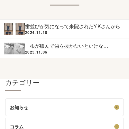
歯並びが気になって来院されたY.Kさんからの
ご相談（兵庫県三木市より）
2024.11.18
「根が膿んで歯を抜かないといけな
い、、、」その歯一度診てもらいませんか？
2025.11.06
カテゴリー
お知らせ
コラム