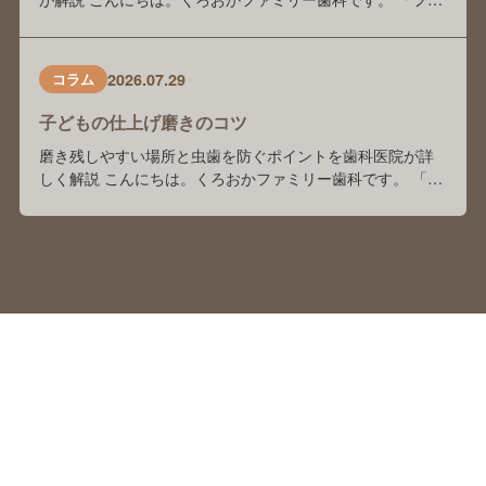
素塗布は本当に虫歯予防に効果がありますか？」 「歯科医
院でフッ素を塗っているけれど、自宅でもフッ素入り歯磨
き剤を使った方がいいのでしょうか？」 「歯磨き剤の種類
2026.07.29
コラム
が多くて、どれを選べばよいかわかりません」 このような
ご相談を、保護者の方からよくいた …
子どもの仕上げ磨きのコツ
磨き残しやすい場所と虫歯を防ぐポイントを歯科医院が詳
しく解説 こんにちは。くろおかファミリー歯科です。 「毎
日仕上げ磨きをしているけれど、本当にきちんと磨けてい
るのかな？」「子どもが嫌がってしまい、毎日の仕上げ磨
きが大変…。」 このようなお悩みをお持ちの保護者の方は
多くいらっしゃいます。 前回のブログでは、「子どもの仕
上げ磨きは何歳まで必要？」をテーマに、く …