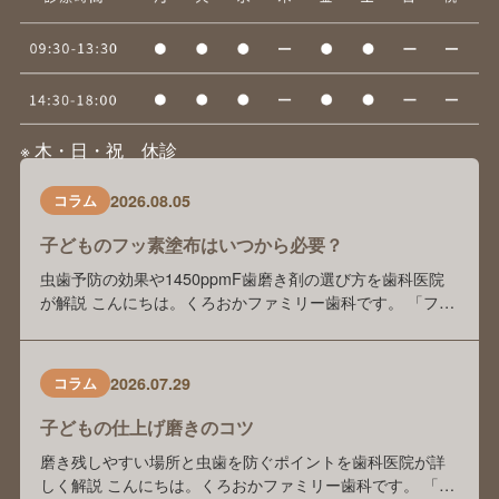
※ 木・日・祝 休診
2026.08.05
コラム
子どものフッ素塗布はいつから必要？
虫歯予防の効果や1450ppmF歯磨き剤の選び方を歯科医院
が解説 こんにちは。くろおかファミリー歯科です。 「フッ
素塗布は本当に虫歯予防に効果がありますか？」 「歯科医
院でフッ素を塗っているけれど、自宅でもフッ素入り歯磨
き剤を使った方がいいのでしょうか？」 「歯磨き剤の種類
2026.07.29
コラム
が多くて、どれを選べばよいかわかりません」 このような
ご相談を、保護者の方からよくいた …
子どもの仕上げ磨きのコツ
磨き残しやすい場所と虫歯を防ぐポイントを歯科医院が詳
しく解説 こんにちは。くろおかファミリー歯科です。 「毎