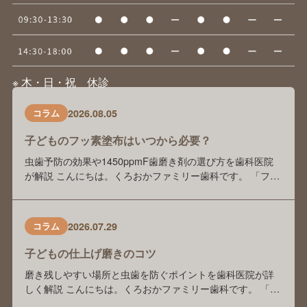
※ 木・日・祝 休診
2026.08.05
コラム
子どものフッ素塗布はいつから必要？
虫歯予防の効果や1450ppmF歯磨き剤の選び方を歯科医院
が解説 こんにちは。くろおかファミリー歯科です。 「フッ
素塗布は本当に虫歯予防に効果がありますか？」 「歯科医
院でフッ素を塗っているけれど、自宅でもフッ素入り歯磨
き剤を使った方がいいのでしょうか？」 「歯磨き剤の種類
2026.07.29
コラム
が多くて、どれを選べばよいかわかりません」 このような
ご相談を、保護者の方からよくいた …
子どもの仕上げ磨きのコツ
磨き残しやすい場所と虫歯を防ぐポイントを歯科医院が詳
しく解説 こんにちは。くろおかファミリー歯科です。 「毎
日仕上げ磨きをしているけれど、本当にきちんと磨けてい