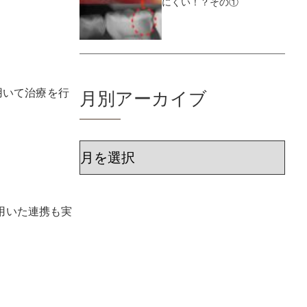
にくい！？その①
用いて治療を行
月別アーカイブ
ア
ー
カ
用いた連携も実
イ
ブ