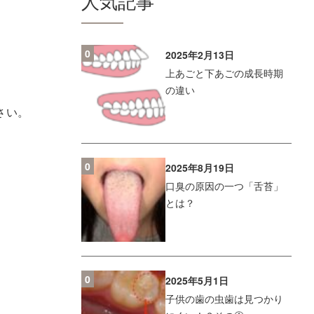
人気記事
0
2025年2月13日
上あごと下あごの成長時期
の違い
さい。
0
2025年8月19日
口臭の原因の一つ「舌苔」
とは？
0
2025年5月1日
子供の歯の虫歯は見つかり