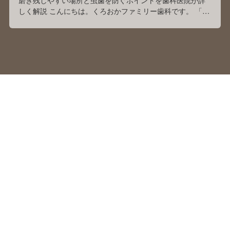
しく解説 こんにちは。くろおかファミリー歯科です。 「毎
日仕上げ磨きをしているけれど、本当にきちんと磨けてい
るのかな？」「子どもが嫌がってしまい、毎日の仕上げ磨
きが大変…。」 このようなお悩みをお持ちの保護者の方は
多くいらっしゃいます。 前回のブログでは、「子どもの仕
上げ磨きは何歳まで必要？」をテーマに、く …