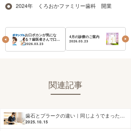
2024年 くろおかファミリー歯科 開業
お口ポカンが気にな
4月の診療のご案内
る？歯医者さんで口腔
2026.03.23
機能を育てよう！
2026.03.23
関連記事
歯石とプラークの違い｜同じようでまったく
違う“歯の汚れ”
2025.10.15