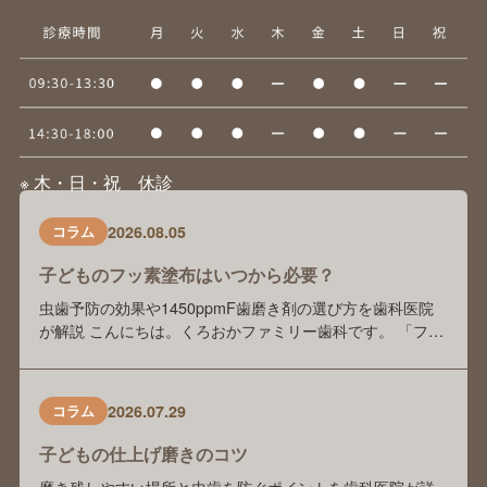
※ 木・日・祝 休診
2026.08.05
コラム
子どものフッ素塗布はいつから必要？
虫歯予防の効果や1450ppmF歯磨き剤の選び方を歯科医院
が解説 こんにちは。くろおかファミリー歯科です。 「フッ
素塗布は本当に虫歯予防に効果がありますか？」 「歯科医
院でフッ素を塗っているけれど、自宅でもフッ素入り歯磨
き剤を使った方がいいのでしょうか？」 「歯磨き剤の種類
2026.07.29
コラム
が多くて、どれを選べばよいかわかりません」 このような
ご相談を、保護者の方からよくいた …
子どもの仕上げ磨きのコツ
磨き残しやすい場所と虫歯を防ぐポイントを歯科医院が詳