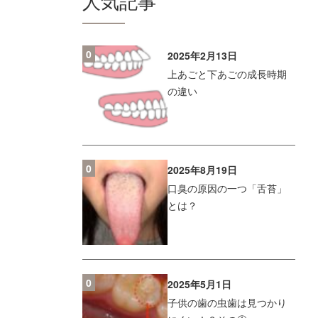
人気記事
0
2025年2月13日
上あごと下あごの成長時期
の違い
0
2025年8月19日
口臭の原因の一つ「舌苔」
とは？
0
2025年5月1日
子供の歯の虫歯は見つかり