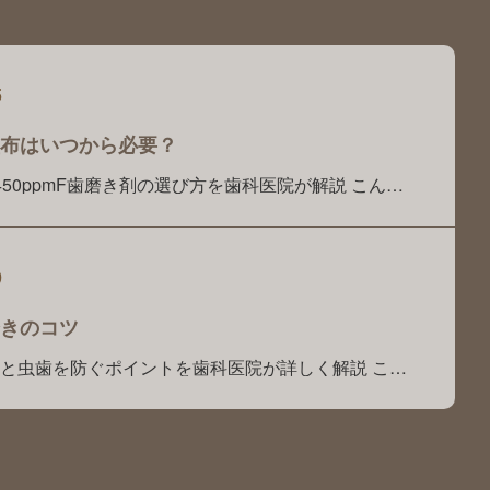
5
布はいつから必要？
50ppmF歯磨き剤の選び方を歯科医院が解説 こんに
ミリー歯科です。 「フッ素塗布は本当に虫歯予防に
」 「歯科医院でフッ素を塗っているけれど、自宅で
剤を使った方がいいのでしょうか？」 「歯磨き剤の
を選べばよいかわかりません」 このようなご相談
よくいた …
9
きのコツ
と虫歯を防ぐポイントを歯科医院が詳しく解説 こん
ァミリー歯科です。 「毎日仕上げ磨きをしているけ
と磨けているのかな？」「子どもが嫌がってしま
きが大変…。」 このようなお悩みをお持ちの保護者
ゃいます。 前回のブログでは、「子どもの仕上げ磨
」をテーマに、く …