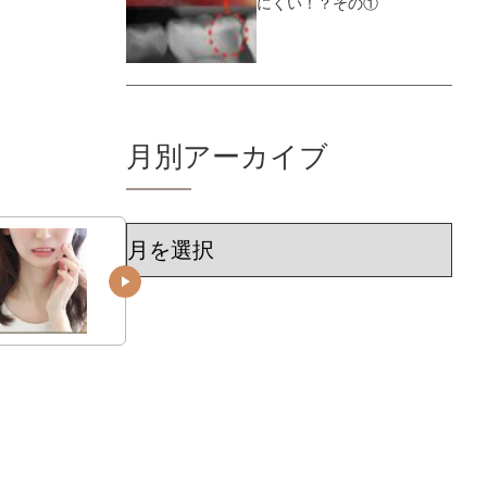
にくい！？その①
月別アーカイブ
ア
ー
カ
イ
ブ