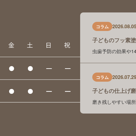
2026.08.0
コラム
子どものフッ素塗
虫歯予防の効果や14
ちは。くろおかファ
効果がありますか？
もフッ素入り歯磨き
種類が多くて、どれ
を、保護者の方から
2026.07.2
コラム
子どもの仕上げ磨
磨き残しやすい場所
にちは。くろおかフ
れど、本当にきちん
い、毎日の仕上げ磨
の方は多くいらっし
きは何歳まで必要？