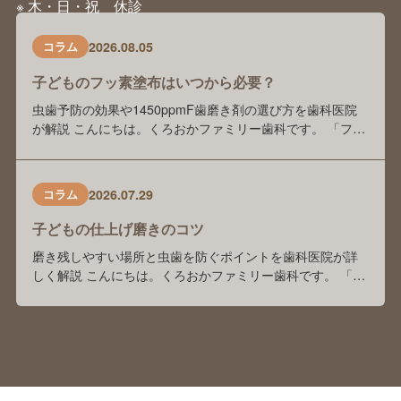
※ 木・日・祝 休診
2026.08.05
コラム
子どものフッ素塗布はいつから必要？
虫歯予防の効果や1450ppmF歯磨き剤の選び方を歯科医院
が解説 こんにちは。くろおかファミリー歯科です。 「フッ
素塗布は本当に虫歯予防に効果がありますか？」 「歯科医
院でフッ素を塗っているけれど、自宅でもフッ素入り歯磨
き剤を使った方がいいのでしょうか？」 「歯磨き剤の種類
2026.07.29
コラム
が多くて、どれを選べばよいかわかりません」 このような
ご相談を、保護者の方からよくいた …
子どもの仕上げ磨きのコツ
磨き残しやすい場所と虫歯を防ぐポイントを歯科医院が詳
しく解説 こんにちは。くろおかファミリー歯科です。 「毎
日仕上げ磨きをしているけれど、本当にきちんと磨けてい
るのかな？」「子どもが嫌がってしまい、毎日の仕上げ磨
きが大変…。」 このようなお悩みをお持ちの保護者の方は
多くいらっしゃいます。 前回のブログでは、「子どもの仕
上げ磨きは何歳まで必要？」をテーマに、く …