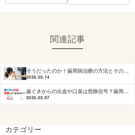
関連記事
そうだったのか！歯周病治療の方法とその意
味とは
2026.05.14
歯ぐきからの出血や口臭は危険信号？歯周病
のサインを解説
2026.02.07
カテゴリー