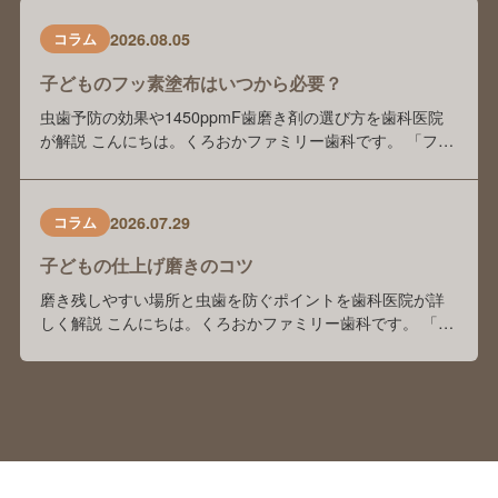
2026.08.05
コラム
子どものフッ素塗布はいつから必要？
虫歯予防の効果や1450ppmF歯磨き剤の選び方を歯科医院
が解説 こんにちは。くろおかファミリー歯科です。 「フッ
素塗布は本当に虫歯予防に効果がありますか？」 「歯科医
院でフッ素を塗っているけれど、自宅でもフッ素入り歯磨
き剤を使った方がいいのでしょうか？」 「歯磨き剤の種類
2026.07.29
コラム
が多くて、どれを選べばよいかわかりません」 このような
ご相談を、保護者の方からよくいた …
子どもの仕上げ磨きのコツ
磨き残しやすい場所と虫歯を防ぐポイントを歯科医院が詳
しく解説 こんにちは。くろおかファミリー歯科です。 「毎
日仕上げ磨きをしているけれど、本当にきちんと磨けてい
るのかな？」「子どもが嫌がってしまい、毎日の仕上げ磨
きが大変…。」 このようなお悩みをお持ちの保護者の方は
多くいらっしゃいます。 前回のブログでは、「子どもの仕
上げ磨きは何歳まで必要？」をテーマに、く …