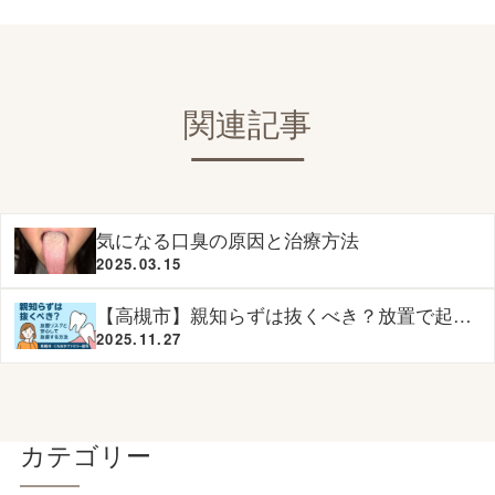
関連記事
気になる口臭の原因と治療方法
2025.03.15
【高槻市】親知らずは抜くべき？放置で起こ
るリスクと安心して抜歯するためのポイント
2025.11.27
｜くろおかファミリー歯科
カテゴリー