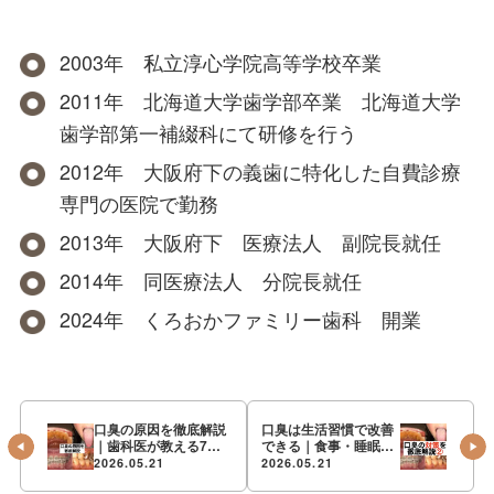
2003年 私立淳心学院高等学校卒業
2011年 北海道大学歯学部卒業 北海道大学
歯学部第一補綴科にて研修を行う
2012年 大阪府下の義歯に特化した自費診療
専門の医院で勤務
2013年 大阪府下 医療法人 副院長就任
2014年 同医療法人 分院長就任
2024年 くろおかファミリー歯科 開業
口臭の原因を徹底解説
口臭は生活習慣で改善
｜歯科医が教える7つ
できる｜食事・睡眠・
の分類と対処法
水分補給の見直し方
2026.05.21
2026.05.21